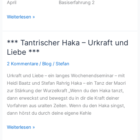
April Basiserfahrung 2
Weiterlesen »
*** Tantrischer Haka – Urkraft und
***
Tantrischer
Liebe ***
Haka
2 Kommentare
/
Blog
/
Stefan
–
Urkraft
Urkraft und Liebe – ein langes Wochenendseminar – mit
und
Heidi Baatz und Stefan Rahrig Haka – ein Tanz der Maori
Liebe
zur Stärkung der Wurzelkraft „Wenn du den Haka tanzt,
***
dann erweckst und bewegst du in dir die Kraft deiner
Vorfahren aus uralten Zeiten. Wenn du den Haka singst,
dann hörst du durch deine eigene Kehle
Weiterlesen »