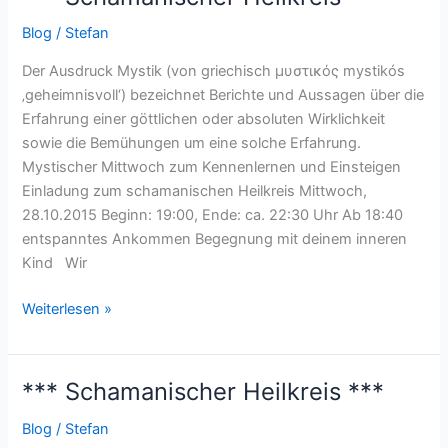
Schamanischer
Blog
/
Stefan
Heilkreis
***
Der Ausdruck Mystik (von griechisch μυστικός mystikós
‚geheimnisvoll‘) bezeichnet Berichte und Aussagen über die
Erfahrung einer göttlichen oder absoluten Wirklichkeit
sowie die Bemühungen um eine solche Erfahrung.
Mystischer Mittwoch zum Kennenlernen und Einsteigen
Einladung zum schamanischen Heilkreis Mittwoch,
28.10.2015 Beginn: 19:00, Ende: ca. 22:30 Uhr Ab 18:40
entspanntes Ankommen Begegnung mit deinem inneren
Kind Wir
Weiterlesen »
*** Schamanischer Heilkreis ***
***
Schamanischer
Blog
/
Stefan
Heilkreis