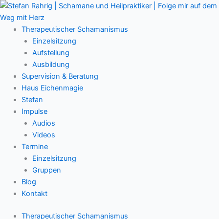
Zum
Main
Inhalt
Menu
springen
Therapeutischer Schamanismus
Einzelsitzung
Aufstellung
Ausbildung
Supervision & Beratung
Haus Eichenmagie
Stefan
Impulse
Audios
Videos
Termine
Einzelsitzung
Gruppen
Blog
Kontakt
Therapeutischer Schamanismus