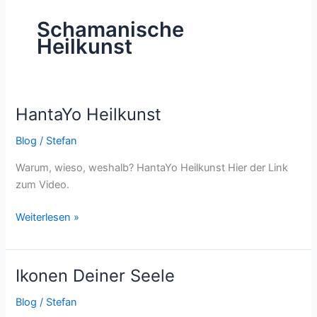
Schamanische
Heilkunst
HantaYo Heilkunst
HantaYo
Heilkunst
Blog
/
Stefan
Warum, wieso, weshalb? HantaYo Heilkunst Hier der Link
zum Video.
Weiterlesen »
Ikonen Deiner Seele
Ikonen
Deiner
Blog
/
Stefan
Seele