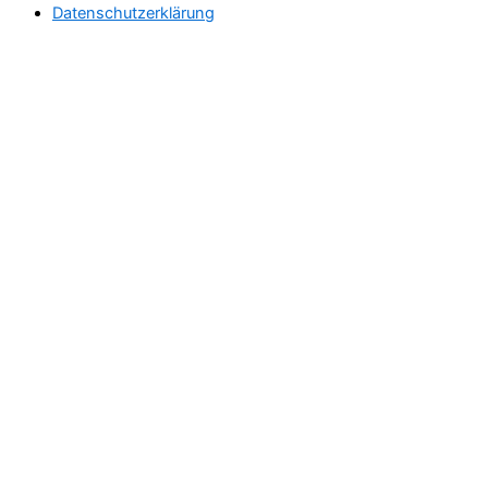
Datenschutzerklärung
Envelope
Facebook
Instagram
Youtube
Xing
Main Menu
Therapeutischer Schamanismus
Einzelsitzung
Aufstellung
Ausbildung
Supervision & Beratung
Haus Eichenmagie
Stefan
Impulse
Audios
Videos
Termine
Einzelsitzung
Gruppen
Blog