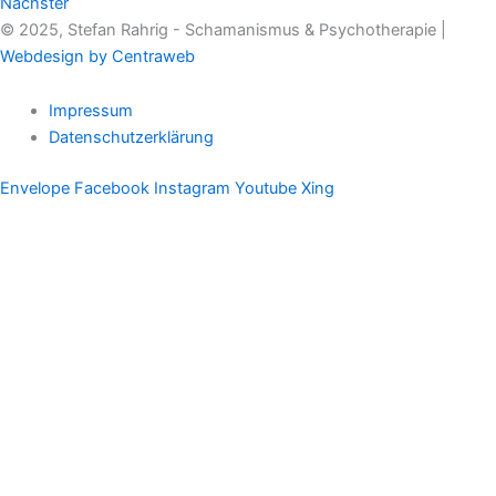
Nächster
© 2025, Stefan Rahrig - Schamanismus & Psychotherapie |
Webdesign by Centraweb
Impressum
Datenschutzerklärung
Envelope
Facebook
Instagram
Youtube
Xing
Therapeutischer Schamanismus
Einzelsitzung
Aufstellung
Ausbildung
Supervision & Beratung
Haus Eichenmagie
Stefan
Impulse
Audios
Videos
Termine