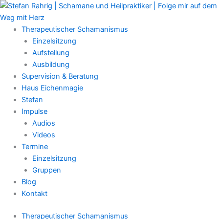
Zum
Main
Inhalt
Menu
springen
Therapeutischer Schamanismus
Einzelsitzung
Aufstellung
Ausbildung
Supervision & Beratung
Haus Eichenmagie
Stefan
Impulse
Audios
Videos
Termine
Einzelsitzung
Gruppen
Blog
Kontakt
Therapeutischer Schamanismus