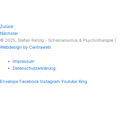
Zurück
Nächster
© 2025, Stefan Rahrig - Schamanismus & Psychotherapie |
Webdesign by Centraweb
Impressum
Datenschutzerklärung
Envelope
Facebook
Instagram
Youtube
Xing
Therapeutischer Schamanismus
Einzelsitzung
Aufstellung
Ausbildung
Supervision & Beratung
Haus Eichenmagie