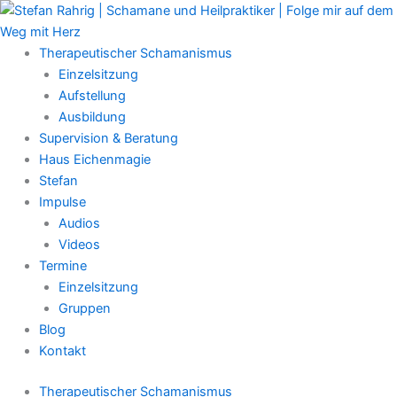
Zum
Main
Inhalt
Menu
springen
Therapeutischer Schamanismus
Einzelsitzung
Aufstellung
Ausbildung
Supervision & Beratung
Haus Eichenmagie
Stefan
Impulse
Audios
Videos
Termine
Einzelsitzung
Gruppen
Blog
Kontakt
Therapeutischer Schamanismus