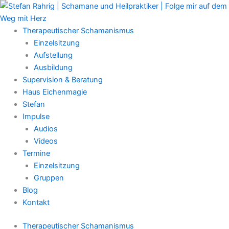
Zum
Main
Inhalt
Menu
springen
Therapeutischer Schamanismus
Einzelsitzung
Aufstellung
Ausbildung
Supervision & Beratung
Haus Eichenmagie
Stefan
Impulse
Audios
Videos
Termine
Einzelsitzung
Gruppen
Blog
Kontakt
Therapeutischer Schamanismus