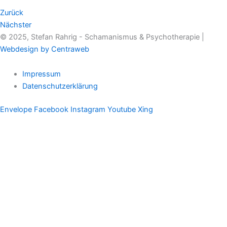
Zurück
Nächster
© 2025, Stefan Rahrig - Schamanismus & Psychotherapie |
Webdesign by Centraweb
Impressum
Datenschutzerklärung
Envelope
Facebook
Instagram
Youtube
Xing
Therapeutischer Schamanismus
Einzelsitzung
Aufstellung
Ausbildung
Supervision & Beratung
Haus Eichenmagie
Stefan
Impulse
Audios