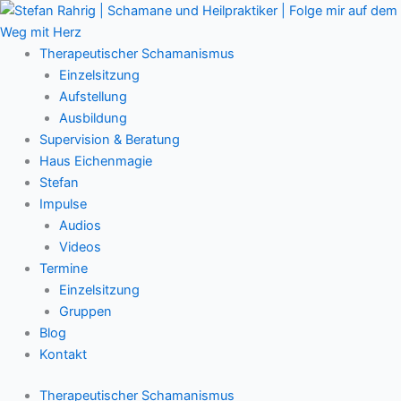
Zum
Main
Inhalt
Menu
springen
Therapeutischer Schamanismus
Einzelsitzung
Aufstellung
Ausbildung
Supervision & Beratung
Haus Eichenmagie
Stefan
Impulse
Audios
Videos
Termine
Einzelsitzung
Gruppen
Blog
Kontakt
Therapeutischer Schamanismus