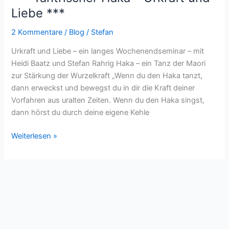
Tantrischer
Liebe ***
Haka
2 Kommentare
/
Blog
/
Stefan
–
Urkraft
Urkraft und Liebe – ein langes Wochenendseminar – mit
und
Heidi Baatz und Stefan Rahrig Haka – ein Tanz der Maori
Liebe
zur Stärkung der Wurzelkraft „Wenn du den Haka tanzt,
***
dann erweckst und bewegst du in dir die Kraft deiner
Vorfahren aus uralten Zeiten. Wenn du den Haka singst,
dann hörst du durch deine eigene Kehle
Weiterlesen »