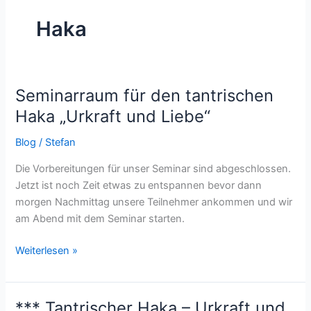
Haka
Seminarraum für den tantrischen
Seminarraum
für
Haka „Urkraft und Liebe“
den
Blog
/
Stefan
tantrischen
Haka
Die Vorbereitungen für unser Seminar sind abgeschlossen.
„Urkraft
Jetzt ist noch Zeit etwas zu entspannen bevor dann
und
morgen Nachmittag unsere Teilnehmer ankommen und wir
Liebe“
am Abend mit dem Seminar starten.
Weiterlesen »
*** Tantrischer Haka – Urkraft und
***