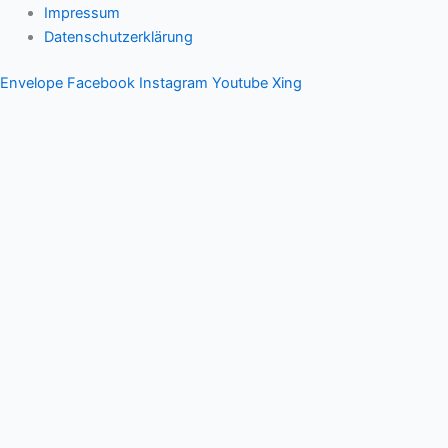
Impressum
Datenschutzerklärung
Envelope
Facebook
Instagram
Youtube
Xing
Therapeutischer Schamanismus
Einzelsitzung
Aufstellung
Ausbildung
Supervision & Beratung
Haus Eichenmagie
Stefan
Impulse
Audios
Videos
Termine
Einzelsitzung
Gruppen
Blog
Kontakt