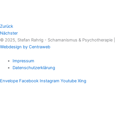
Zurück
Nächster
© 2025, Stefan Rahrig - Schamanismus & Psychotherapie |
Webdesign by Centraweb
Impressum
Datenschutzerklärung
Envelope
Facebook
Instagram
Youtube
Xing
Therapeutischer Schamanismus
Einzelsitzung
Aufstellung
Ausbildung
Supervision & Beratung
Haus Eichenmagie