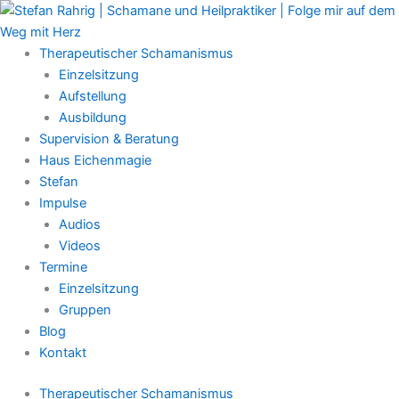
Zum
Main
Inhalt
Menu
springen
Therapeutischer Schamanismus
Einzelsitzung
Aufstellung
Ausbildung
Supervision & Beratung
Haus Eichenmagie
Stefan
Impulse
Audios
Videos
Termine
Einzelsitzung
Gruppen
Blog
Kontakt
Therapeutischer Schamanismus