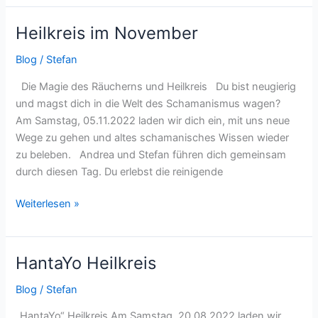
Heilkreis im November
Heilkreis
im
Blog
/
Stefan
November
Die Magie des Räucherns und Heilkreis Du bist neugierig
und magst dich in die Welt des Schamanismus wagen?
Am Samstag, 05.11.2022 laden wir dich ein, mit uns neue
Wege zu gehen und altes schamanisches Wissen wieder
zu beleben. Andrea und Stefan führen dich gemeinsam
durch diesen Tag. Du erlebst die reinigende
Weiterlesen »
HantaYo Heilkreis
HantaYo
Heilkreis
Blog
/
Stefan
„HantaYo“ Heilkreis Am Samstag, 20.08.2022 laden wir