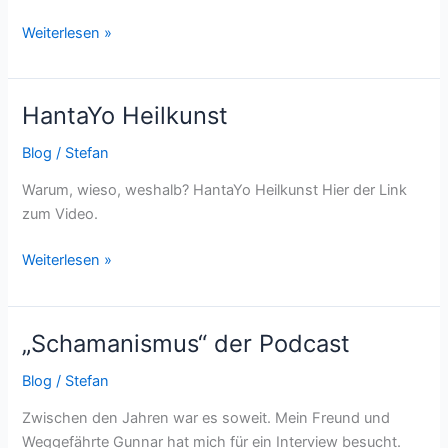
Weiterlesen »
HantaYo Heilkunst
HantaYo
Heilkunst
Blog
/
Stefan
Warum, wieso, weshalb? HantaYo Heilkunst Hier der Link
zum Video.
Weiterlesen »
„Schamanismus“ der Podcast
„Schamanismus“
der
Blog
/
Stefan
Podcast
Zwischen den Jahren war es soweit. Mein Freund und
Weggefährte Gunnar hat mich für ein Interview besucht.