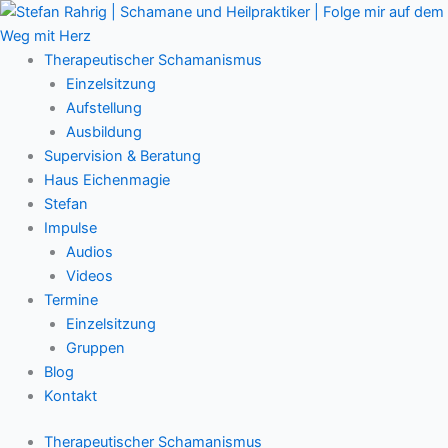
Zum
Main
Inhalt
Menu
springen
Therapeutischer Schamanismus
Einzelsitzung
Aufstellung
Ausbildung
Supervision & Beratung
Haus Eichenmagie
Stefan
Impulse
Audios
Videos
Termine
Einzelsitzung
Gruppen
Blog
Kontakt
Therapeutischer Schamanismus