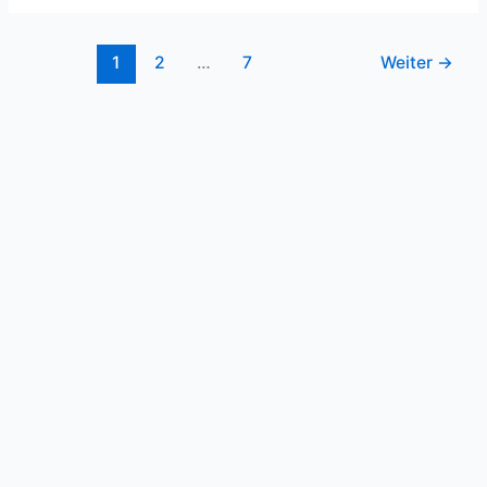
1
2
…
7
Weiter
→