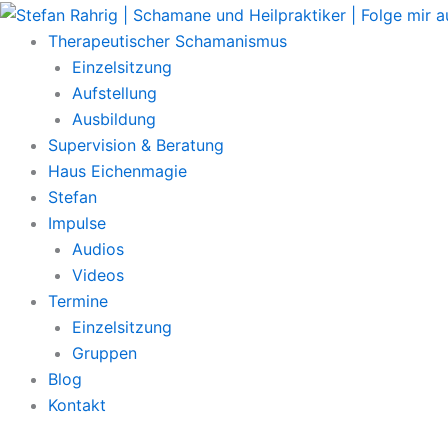
Zum
Main
Inhalt
Menu
Therapeutischer Schamanismus
springen
Einzelsitzung
Aufstellung
Ausbildung
Supervision & Beratung
Haus Eichenmagie
Stefan
Impulse
Audios
Videos
Termine
Einzelsitzung
Gruppen
Blog
Kontakt