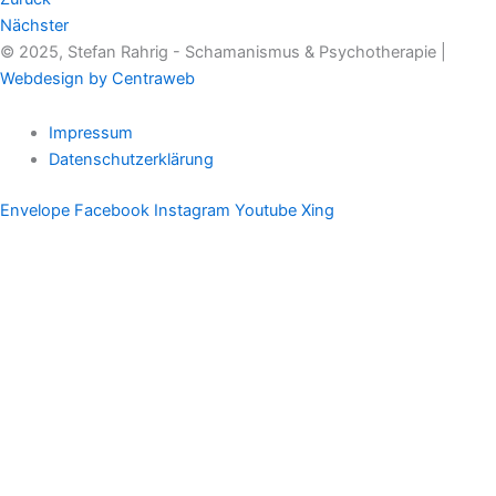
Nächster
© 2025, Stefan Rahrig - Schamanismus & Psychotherapie |
Webdesign by Centraweb
Impressum
Datenschutzerklärung
Envelope
Facebook
Instagram
Youtube
Xing
Therapeutischer Schamanismus
Einzelsitzung
Aufstellung
Ausbildung
Supervision & Beratung
Haus Eichenmagie
Stefan
Impulse
Audios
Videos