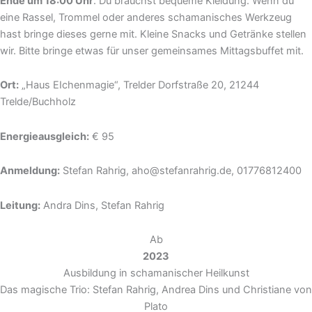
Ende um 18:00 Uhr
. Du brauchst bequeme Kleidung. Wenn du
eine Rassel, Trommel oder anderes schamanisches Werkzeug
hast bringe dieses gerne mit. Kleine Snacks und Getränke stellen
wir. Bitte bringe etwas für unser gemeinsames Mittagsbuffet mit.
Ort:
„Haus EIchenmagie“, Trelder Dorfstraße 20, 21244
Trelde/Buchholz
Energieausgleich:
€ 95
Anmeldung:
Stefan Rahrig, aho@stefanrahrig.de, 01776812400
Leitung:
Andra Dins, Stefan Rahrig
Ab
2023
Ausbildung in schamanischer Heilkunst
Das magische Trio: Stefan Rahrig, Andrea Dins und Christiane von
Plato