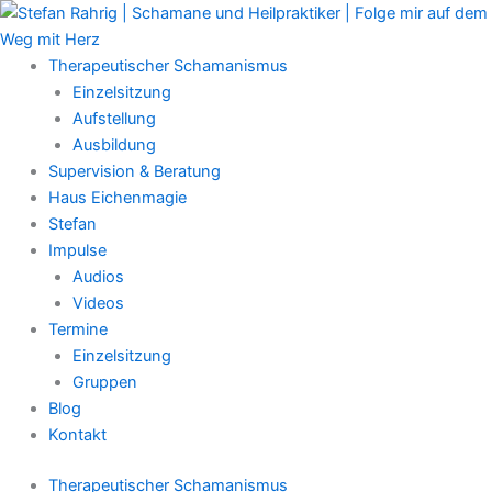
Zum
Main
Inhalt
Menu
springen
Therapeutischer Schamanismus
Einzelsitzung
Aufstellung
Ausbildung
Supervision & Beratung
Haus Eichenmagie
Stefan
Impulse
Audios
Videos
Termine
Einzelsitzung
Gruppen
Blog
Kontakt
Therapeutischer Schamanismus