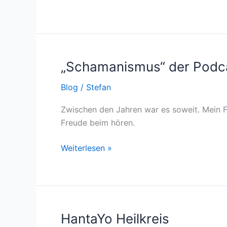
„Schamanismus“ der Podc
„Schamanismus“
der
Blog
/
Stefan
Podcast
Zwischen den Jahren war es soweit. Mein F
Freude beim hören.
Weiterlesen »
HantaYo Heilkreis
HantaYo