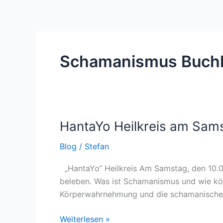
Schamanismus Buch
HantaYo Heilkreis am Sam
HantaYo
Heilkreis
Blog
/
Stefan
am
Samstag
„HantaYo“ Heilkreis Am Samstag, den 10.0
10.06.2023
beleben. Was ist Schamanismus und wie kön
Körperwahrnehmung und die schamanische L
Weiterlesen »