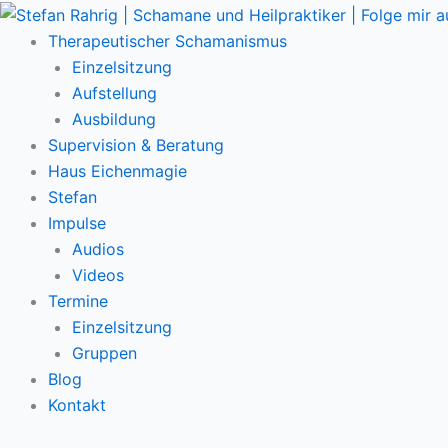
Zum
Main
Inhalt
Menu
Therapeutischer Schamanismus
springen
Einzelsitzung
Aufstellung
Ausbildung
Supervision & Beratung
Haus Eichenmagie
Stefan
Impulse
Audios
Videos
Termine
Einzelsitzung
Gruppen
Blog
Kontakt