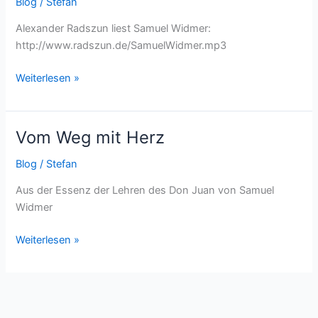
Blog
/
Stefan
Alexander Radszun liest Samuel Widmer:
http://www.radszun.de/SamuelWidmer.mp3
Weiterlesen »
Vom Weg mit Herz
Vom
Weg
Blog
/
Stefan
mit
Herz
Aus der Essenz der Lehren des Don Juan von Samuel
Widmer
Weiterlesen »