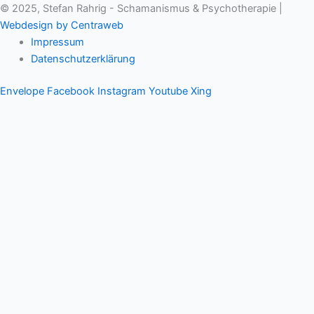
© 2025, Stefan Rahrig - Schamanismus & Psychotherapie |
Webdesign by Centraweb
Impressum
Datenschutzerklärung
Envelope
Facebook
Instagram
Youtube
Xing
Therapeutischer Schamanismus
Einzelsitzung
Aufstellung
Ausbildung
Supervision & Beratung
Haus Eichenmagie
Stefan
Impulse
Audios
Videos
Termine
Einzelsitzung
Gruppen