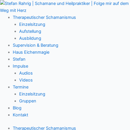
Zum
Main
Inhalt
Menu
springen
Therapeutischer Schamanismus
Einzelsitzung
Aufstellung
Ausbildung
Supervision & Beratung
Haus Eichenmagie
Stefan
Impulse
Audios
Videos
Termine
Einzelsitzung
Gruppen
Blog
Kontakt
Therapeutischer Schamanismus