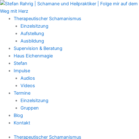
Zum
Main
Inhalt
Menu
springen
Therapeutischer Schamanismus
Einzelsitzung
Aufstellung
Ausbildung
Supervision & Beratung
Haus Eichenmagie
Stefan
Impulse
Audios
Videos
Termine
Einzelsitzung
Gruppen
Blog
Kontakt
Therapeutischer Schamanismus