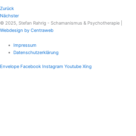
Zurück
Nächster
© 2025, Stefan Rahrig - Schamanismus & Psychotherapie |
Webdesign by Centraweb
Impressum
Datenschutzerklärung
Envelope
Facebook
Instagram
Youtube
Xing
Therapeutischer Schamanismus
Einzelsitzung
Aufstellung
Ausbildung
Supervision & Beratung
Haus Eichenmagie
Stefan
Impulse
Audios