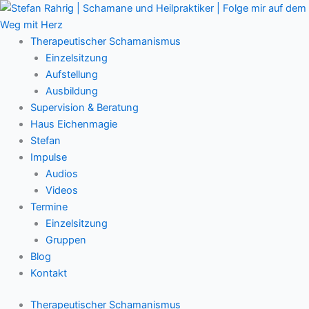
Zum
Main
Inhalt
Menu
springen
Therapeutischer Schamanismus
Einzelsitzung
Aufstellung
Ausbildung
Supervision & Beratung
Haus Eichenmagie
Stefan
Impulse
Audios
Videos
Termine
Einzelsitzung
Gruppen
Blog
Kontakt
Therapeutischer Schamanismus