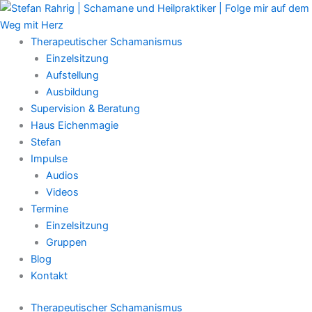
Zum
Main
Inhalt
Menu
springen
Therapeutischer Schamanismus
Einzelsitzung
Aufstellung
Ausbildung
Supervision & Beratung
Haus Eichenmagie
Stefan
Impulse
Audios
Videos
Termine
Einzelsitzung
Gruppen
Blog
Kontakt
Therapeutischer Schamanismus