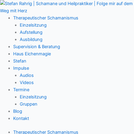
Zum
Main
Inhalt
Menu
springen
Therapeutischer Schamanismus
Einzelsitzung
Aufstellung
Ausbildung
Supervision & Beratung
Haus Eichenmagie
Stefan
Impulse
Audios
Videos
Termine
Einzelsitzung
Gruppen
Blog
Kontakt
Therapeutischer Schamanismus