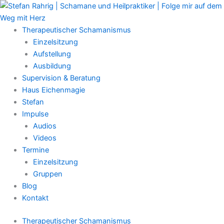
Zum
Main
Inhalt
Menu
springen
Therapeutischer Schamanismus
Einzelsitzung
Aufstellung
Ausbildung
Supervision & Beratung
Haus Eichenmagie
Stefan
Impulse
Audios
Videos
Termine
Einzelsitzung
Gruppen
Blog
Kontakt
Therapeutischer Schamanismus