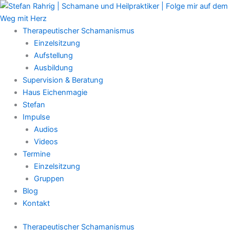
Zum
Main
Inhalt
Menu
springen
Therapeutischer Schamanismus
Einzelsitzung
Aufstellung
Ausbildung
Supervision & Beratung
Haus Eichenmagie
Stefan
Impulse
Audios
Videos
Termine
Einzelsitzung
Gruppen
Blog
Kontakt
Therapeutischer Schamanismus