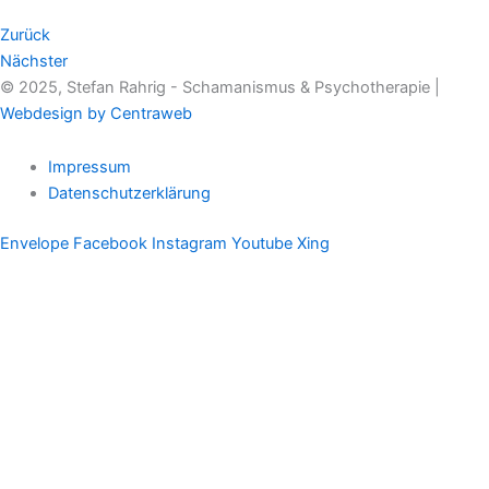
Zurück
Nächster
© 2025, Stefan Rahrig - Schamanismus & Psychotherapie |
Webdesign by Centraweb
Impressum
Datenschutzerklärung
Envelope
Facebook
Instagram
Youtube
Xing
Therapeutischer Schamanismus
Einzelsitzung
Aufstellung
Ausbildung
Supervision & Beratung
Haus Eichenmagie
Stefan
Impulse
Audios