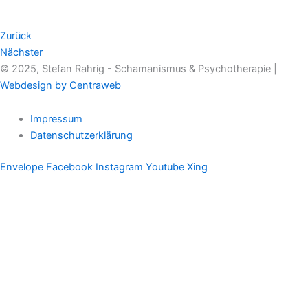
Zurück
Nächster
© 2025, Stefan Rahrig - Schamanismus & Psychotherapie |
Webdesign by Centraweb
Impressum
Datenschutzerklärung
Envelope
Facebook
Instagram
Youtube
Xing
Therapeutischer Schamanismus
Einzelsitzung
Aufstellung
Ausbildung
Supervision & Beratung
Haus Eichenmagie
Stefan
Impulse