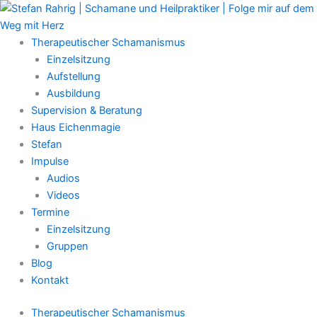
Zum
Main
Inhalt
Menu
springen
Therapeutischer Schamanismus
Einzelsitzung
Aufstellung
Ausbildung
Supervision & Beratung
Haus Eichenmagie
Stefan
Impulse
Audios
Videos
Termine
Einzelsitzung
Gruppen
Blog
Kontakt
Therapeutischer Schamanismus