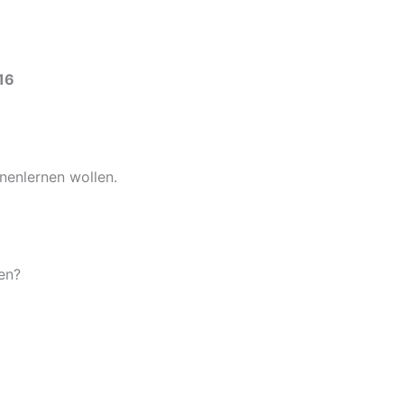
16
nnenlernen wollen.
en?