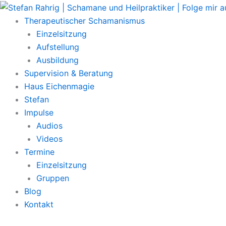
Zum
Main
Inhalt
Menu
Therapeutischer Schamanismus
springen
Einzelsitzung
Aufstellung
Ausbildung
Supervision & Beratung
Haus Eichenmagie
Stefan
Impulse
Audios
Videos
Termine
Einzelsitzung
Gruppen
Blog
Kontakt