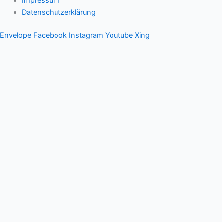
Impressum
Datenschutzerklärung
Envelope
Facebook
Instagram
Youtube
Xing
Therapeutischer Schamanismus
Einzelsitzung
Aufstellung
Ausbildung
Supervision & Beratung
Haus Eichenmagie
Stefan
Impulse
Audios
Videos
Termine
Einzelsitzung
Gruppen
Blog
Kontakt