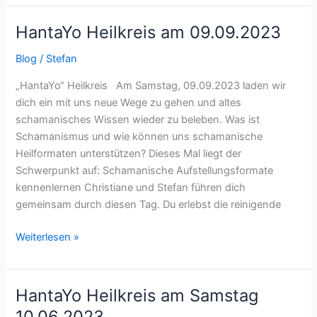
HantaYo Heilkreis am 09.09.2023
HantaYo
Heilkreis
Blog
/
Stefan
am
09.09.2023
„HantaYo“ Heilkreis Am Samstag, 09.09.2023 laden wir
dich ein mit uns neue Wege zu gehen und altes
schamanisches Wissen wieder zu beleben. Was ist
Schamanismus und wie können uns schamanische
Heilformaten unterstützen? Dieses Mal liegt der
Schwerpunkt auf: Schamanische Aufstellungsformate
kennenlernen Christiane und Stefan führen dich
gemeinsam durch diesen Tag. Du erlebst die reinigende
Weiterlesen »
HantaYo Heilkreis am Samstag
HantaYo
Heilkreis
10.06.2023