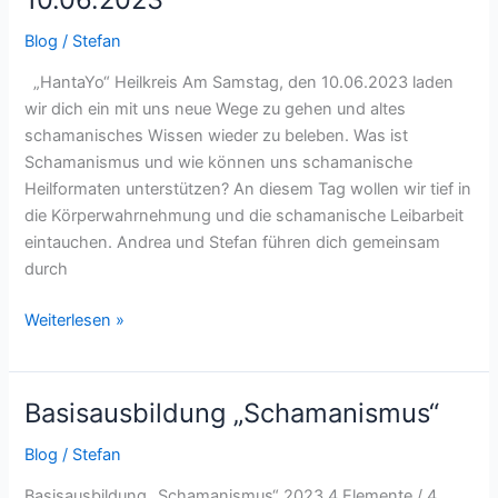
am
Blog
/
Stefan
Samstag
10.06.2023
„HantaYo“ Heilkreis Am Samstag, den 10.06.2023 laden
wir dich ein mit uns neue Wege zu gehen und altes
schamanisches Wissen wieder zu beleben. Was ist
Schamanismus und wie können uns schamanische
Heilformaten unterstützen? An diesem Tag wollen wir tief in
die Körperwahrnehmung und die schamanische Leibarbeit
eintauchen. Andrea und Stefan führen dich gemeinsam
durch
Weiterlesen »
Basisausbildung „Schamanismus“
Basisausbildung
„Schamanismus“
Blog
/
Stefan
Basisausbildung „Schamanismus“ 2023 4 Elemente / 4