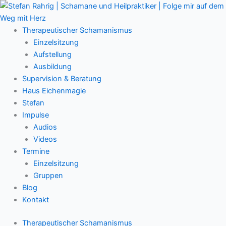
Zum
Main
Inhalt
Menu
springen
Therapeutischer Schamanismus
Einzelsitzung
Aufstellung
Ausbildung
Supervision & Beratung
Haus Eichenmagie
Stefan
Impulse
Audios
Videos
Termine
Einzelsitzung
Gruppen
Blog
Kontakt
Therapeutischer Schamanismus