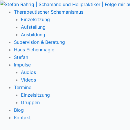
Zum
Main
Inhalt
Menu
Therapeutischer Schamanismus
springen
Einzelsitzung
Aufstellung
Ausbildung
Supervision & Beratung
Haus Eichenmagie
Stefan
Impulse
Audios
Videos
Termine
Einzelsitzung
Gruppen
Blog
Kontakt