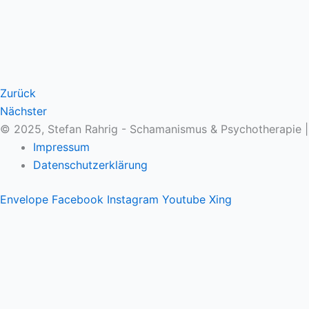
Zurück
Nächster
© 2025, Stefan Rahrig - Schamanismus & Psychotherapie 
Impressum
Datenschutzerklärung
Envelope
Facebook
Instagram
Youtube
Xing
Therapeutischer Schamanismus
Einzelsitzung
Aufstellung
Ausbildung
Supervision & Beratung
Haus Eichenmagie