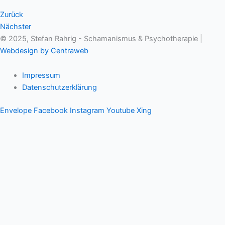
Zurück
Nächster
© 2025, Stefan Rahrig - Schamanismus & Psychotherapie |
Webdesign by Centraweb
Impressum
Datenschutzerklärung
Envelope
Facebook
Instagram
Youtube
Xing
Therapeutischer Schamanismus
Einzelsitzung
Aufstellung
Ausbildung
Supervision & Beratung
Haus Eichenmagie
Stefan
Impulse
Audios