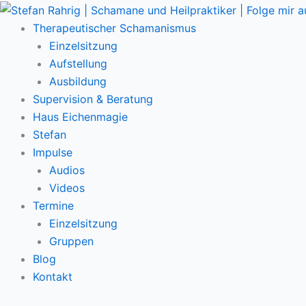
Zum
Main
Inhalt
Menu
Therapeutischer Schamanismus
springen
Einzelsitzung
Aufstellung
Ausbildung
Supervision & Beratung
Haus Eichenmagie
Stefan
Impulse
Audios
Videos
Termine
Einzelsitzung
Gruppen
Blog
Kontakt