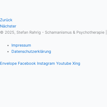
Zurück
Nächster
© 2025, Stefan Rahrig - Schamanismus & Psychotherapie 
Impressum
Datenschutzerklärung
Envelope
Facebook
Instagram
Youtube
Xing
Therapeutischer Schamanismus
Einzelsitzung
Aufstellung
Ausbildung
Supervision & Beratung
Haus Eichenmagie
Stefan