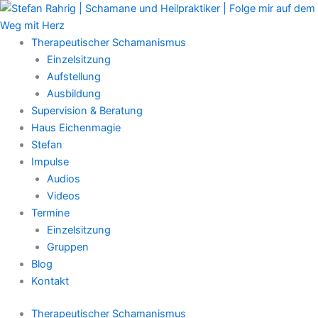
Zum
Main
Inhalt
Menu
springen
Therapeutischer Schamanismus
Einzelsitzung
Aufstellung
Ausbildung
Supervision & Beratung
Haus Eichenmagie
Stefan
Impulse
Audios
Videos
Termine
Einzelsitzung
Gruppen
Blog
Kontakt
Therapeutischer Schamanismus