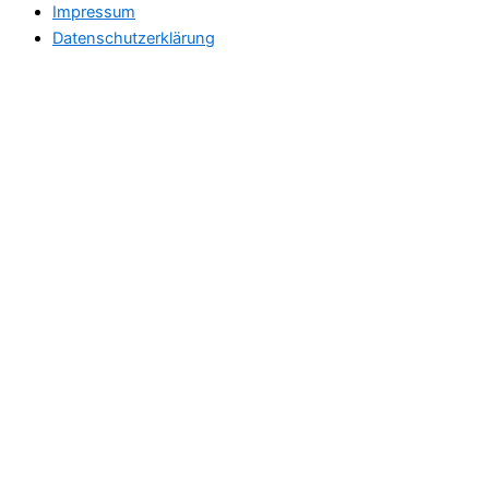
Impressum
Datenschutzerklärung
Envelope
Facebook
Instagram
Youtube
Xing
Main Menu
Therapeutischer Schamanismus
Einzelsitzung
Aufstellung
Ausbildung
Supervision & Beratung
Haus Eichenmagie
Stefan
Impulse
Audios
Videos
Termine
Einzelsitzung
Gruppen