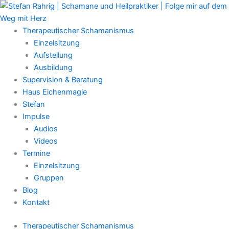
Zum
Main
Inhalt
Menu
springen
Therapeutischer Schamanismus
Einzelsitzung
Aufstellung
Ausbildung
Supervision & Beratung
Haus Eichenmagie
Stefan
Impulse
Audios
Videos
Termine
Einzelsitzung
Gruppen
Blog
Kontakt
Therapeutischer Schamanismus