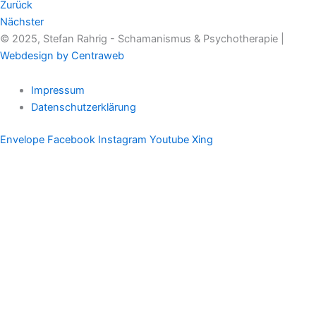
Zurück
Nächster
© 2025, Stefan Rahrig - Schamanismus & Psychotherapie |
Webdesign by Centraweb
Impressum
Datenschutzerklärung
Envelope
Facebook
Instagram
Youtube
Xing
Therapeutischer Schamanismus
Einzelsitzung
Aufstellung
Ausbildung
Supervision & Beratung
Haus Eichenmagie
Stefan
Impulse
Audios
Videos