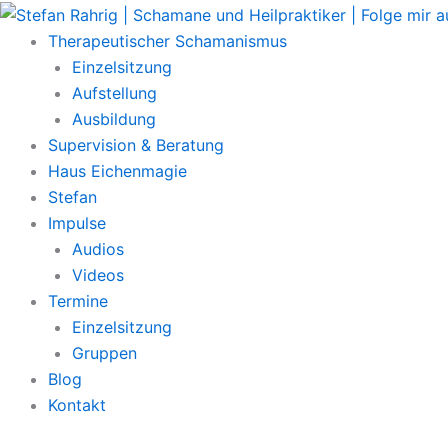
Zum
Main
Inhalt
Menu
Therapeutischer Schamanismus
springen
Einzelsitzung
Aufstellung
Ausbildung
Supervision & Beratung
Haus Eichenmagie
Stefan
Impulse
Audios
Videos
Termine
Einzelsitzung
Gruppen
Blog
Kontakt