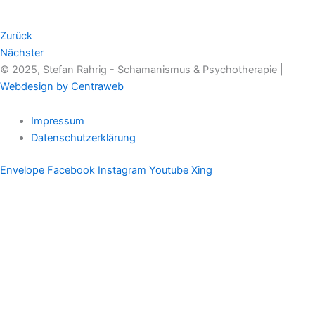
Zurück
Nächster
© 2025, Stefan Rahrig - Schamanismus & Psychotherapie |
Webdesign by Centraweb
Impressum
Datenschutzerklärung
Envelope
Facebook
Instagram
Youtube
Xing
Therapeutischer Schamanismus
Einzelsitzung
Aufstellung
Ausbildung
Supervision & Beratung
Haus Eichenmagie
Stefan
Impulse