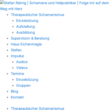
Zum
Main
Inhalt
Menu
springen
Therapeutischer Schamanismus
Einzelsitzung
Aufstellung
Ausbildung
Supervision & Beratung
Haus Eichenmagie
Stefan
Impulse
Audios
Videos
Termine
Einzelsitzung
Gruppen
Blog
Kontakt
Therapeutischer Schamanismus