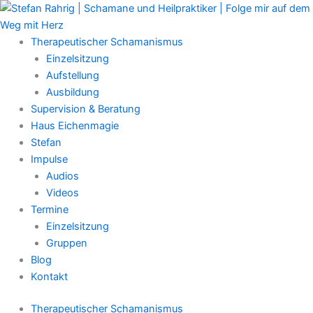
Zum
Main
Inhalt
Menu
springen
Therapeutischer Schamanismus
Einzelsitzung
Aufstellung
Ausbildung
Supervision & Beratung
Haus Eichenmagie
Stefan
Impulse
Audios
Videos
Termine
Einzelsitzung
Gruppen
Blog
Kontakt
Therapeutischer Schamanismus