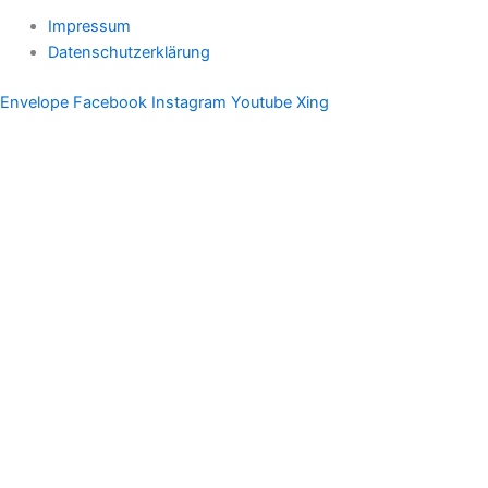
Impressum
Datenschutzerklärung
Envelope
Facebook
Instagram
Youtube
Xing
Therapeutischer Schamanismus
Einzelsitzung
Aufstellung
Ausbildung
Supervision & Beratung
Haus Eichenmagie
Stefan
Impulse
Audios
Videos
Termine
Einzelsitzung
Gruppen
Blog