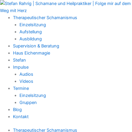
Zum
Main
Inhalt
Menu
springen
Therapeutischer Schamanismus
Einzelsitzung
Aufstellung
Ausbildung
Supervision & Beratung
Haus Eichenmagie
Stefan
Impulse
Audios
Videos
Termine
Einzelsitzung
Gruppen
Blog
Kontakt
Therapeutischer Schamanismus