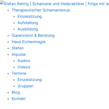
Zum
Main
Inhalt
Menu
Therapeutischer Schamanismus
springen
Einzelsitzung
Aufstellung
Ausbildung
Supervision & Beratung
Haus Eichenmagie
Stefan
Impulse
Audios
Videos
Termine
Einzelsitzung
Gruppen
Blog
Kontakt