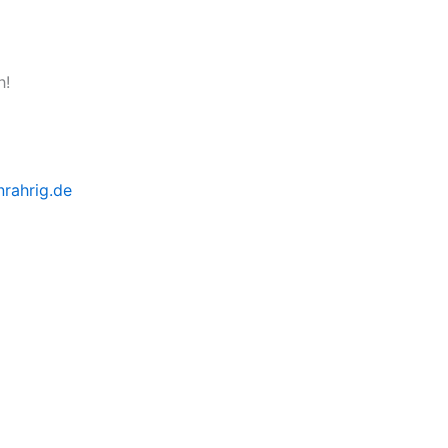
h!
rahrig.de