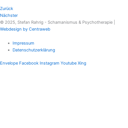
Zurück
Nächster
© 2025, Stefan Rahrig - Schamanismus & Psychotherapie |
Webdesign by Centraweb
Impressum
Datenschutzerklärung
Envelope
Facebook
Instagram
Youtube
Xing
Therapeutischer Schamanismus
Einzelsitzung
Aufstellung
Ausbildung
Supervision & Beratung
Haus Eichenmagie
Stefan
Impulse
Audios