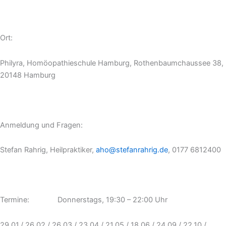
Ort:
Philyra, Homöopathieschule Hamburg, Rothenbaumchaussee 38,
20148 Hamburg
Anmeldung und Fragen:
Stefan Rahrig, Heilpraktiker,
aho@stefanrahrig.de
, 0177 6812400
Termine: Donnerstags, 19:30 – 22:00 Uhr
29.01./ 26.02./ 26.03./ 23.04./ 21.05./ 18.06./ 24.09./ 22.10./