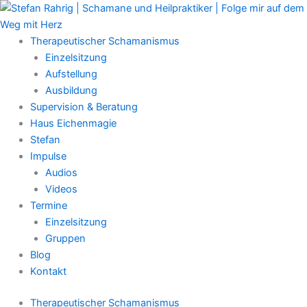
Zum
Main
Inhalt
Menu
springen
Therapeutischer Schamanismus
Einzelsitzung
Aufstellung
Ausbildung
Supervision & Beratung
Haus Eichenmagie
Stefan
Impulse
Audios
Videos
Termine
Einzelsitzung
Gruppen
Blog
Kontakt
Therapeutischer Schamanismus