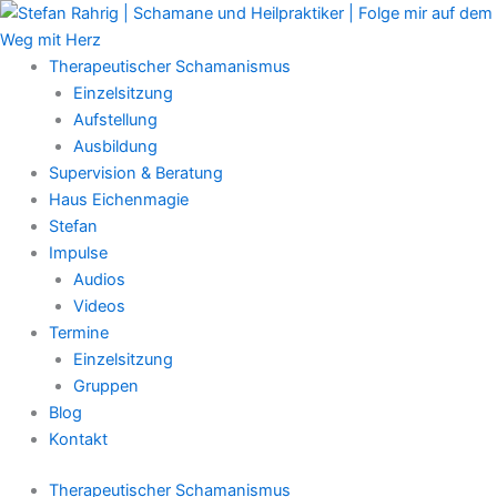
Zum
Main
Inhalt
Menu
springen
Therapeutischer Schamanismus
Einzelsitzung
Aufstellung
Ausbildung
Supervision & Beratung
Haus Eichenmagie
Stefan
Impulse
Audios
Videos
Termine
Einzelsitzung
Gruppen
Blog
Kontakt
Therapeutischer Schamanismus