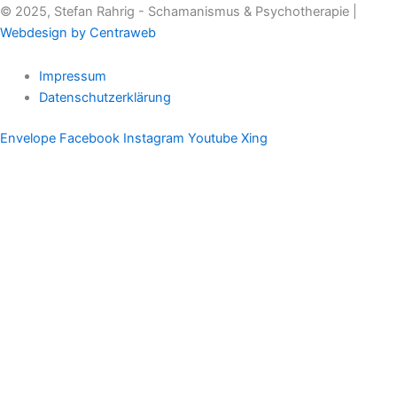
© 2025, Stefan Rahrig - Schamanismus & Psychotherapie |
Webdesign by Centraweb
Impressum
Datenschutzerklärung
Envelope
Facebook
Instagram
Youtube
Xing
Therapeutischer Schamanismus
Einzelsitzung
Aufstellung
Ausbildung
Supervision & Beratung
Haus Eichenmagie
Stefan
Impulse
Audios
Videos
Termine
Einzelsitzung