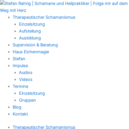
Zum
Main
Inhalt
Menu
springen
Therapeutischer Schamanismus
Einzelsitzung
Aufstellung
Ausbildung
Supervision & Beratung
Haus Eichenmagie
Stefan
Impulse
Audios
Videos
Termine
Einzelsitzung
Gruppen
Blog
Kontakt
Therapeutischer Schamanismus