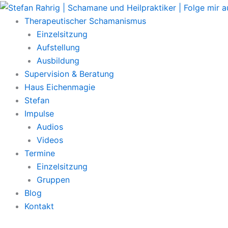
Zum
Main
Inhalt
Menu
Therapeutischer Schamanismus
springen
Einzelsitzung
Aufstellung
Ausbildung
Supervision & Beratung
Haus Eichenmagie
Stefan
Impulse
Audios
Videos
Termine
Einzelsitzung
Gruppen
Blog
Kontakt