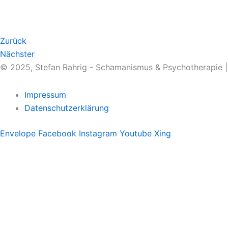
Zurück
Nächster
© 2025, Stefan Rahrig - Schamanismus & Psychotherapie 
Impressum
Datenschutzerklärung
Envelope
Facebook
Instagram
Youtube
Xing
Therapeutischer Schamanismus
Einzelsitzung
Aufstellung
Ausbildung
Supervision & Beratung
Haus Eichenmagie
Stefan